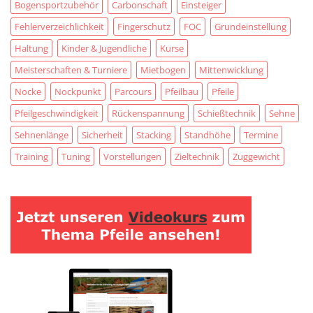
Bogensportzubehör
Carbonschaft
Einsteiger
Fehlerverzeichlichkeit
Fingerschutz
FOC
Grundeinstellung
Haltung
Kinder & Jugendliche
Kurse
Meisterschaften & Turniere
Mietbogen
Mittenwicklung
Nocke
Nockpunkt
Parcours
Pfeilbau
Pfeile
Pfeilgeschwindigkeit
Rückenspannung
Schießtechnik
Sehne
Sehnenlänge
Sicherheit
Stacking
Standhöhe
Termine
Training
Tuning
Vorstellungen
Zieltechnik
Zuggewicht