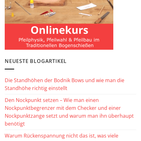
NEUESTE BLOGARTIKEL
Die Standhöhen der Bodnik Bows und wie man die
Standhöhe richtig einstellt
Den Nockpunkt setzen – Wie man einen
Nockpunktbegrenzer mit dem Checker und einer
Nockpunktzange setzt und warum man ihn überhaupt
benötigt
Warum Rückenspannung nicht das ist, was viele