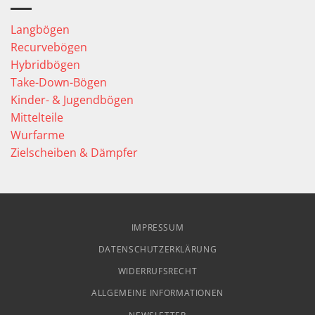
Langbögen
Recurvebögen
Hybridbögen
Take-Down-Bögen
Kinder- & Jugendbögen
Mittelteile
Wurfarme
Zielscheiben & Dämpfer
IMPRESSUM
DATENSCHUTZERKLÄRUNG
WIDERRUFSRECHT
ALLGEMEINE INFORMATIONEN