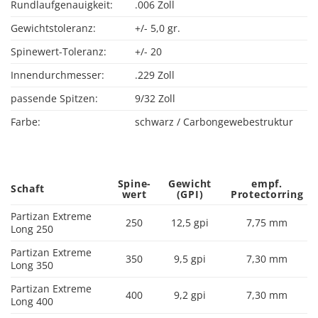
Rundlaufgenauigkeit:
.006 Zoll
Gewichtstoleranz:
+/- 5,0 gr.
Spinewert-Toleranz:
+/- 20
Innendurchmesser:
.229 Zoll
passende Spitzen:
9/32 Zoll
Farbe:
schwarz / Carbongewebestruktur
Spine­­
Gewicht
empf.
Schaft
wert
(GPI)
Protector­ring
Partizan Extreme
250
12,5 gpi
7,75 mm
Long 250
Partizan Extreme
350
9,5 gpi
7,30 mm
Long 350
Partizan Extreme
400
9,2 gpi
7,30 mm
Long 400