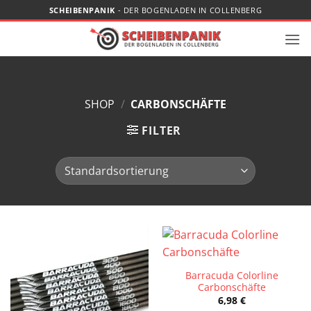
Zum
SCHEIBENPANIK
- DER BOGENLADEN IN COLLENBERG
Inhalt
springen
SHOP
/
CARBONSCHÄFTE
FILTER
Barracuda Colorline
Carbonschäfte
6,98
€