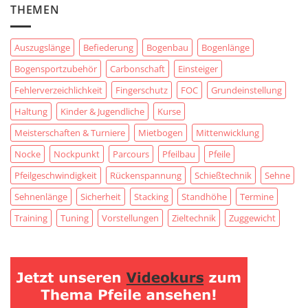
THEMEN
Auszugslänge
Befiederung
Bogenbau
Bogenlänge
Bogensportzubehör
Carbonschaft
Einsteiger
Fehlerverzeichlichkeit
Fingerschutz
FOC
Grundeinstellung
Haltung
Kinder & Jugendliche
Kurse
Meisterschaften & Turniere
Mietbogen
Mittenwicklung
Nocke
Nockpunkt
Parcours
Pfeilbau
Pfeile
Pfeilgeschwindigkeit
Rückenspannung
Schießtechnik
Sehne
Sehnenlänge
Sicherheit
Stacking
Standhöhe
Termine
Training
Tuning
Vorstellungen
Zieltechnik
Zuggewicht