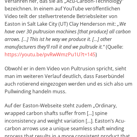
Verfahren her, das sie als „Acu-Carbon-Technology“
bezeichnen. In einem auf YouTube veröffentlichen
Video teilt der stellvertretende Betriebsleiter von
Easton in Salt Lake City (UT) Clay Henderson mit:
„We
have over 30 pultrusion machines [that produce] all carbon
arrows. […] This ist he way we produce it. […] other
manufacturers they’ll roll it and we pultrude it.“
(Quelle:
https://youtu.be/pvRwWmzPu1U?t=145
)
Obwohl er in dem Video von Pultrusion spricht, sieht
man im weiteren Verlauf deutlich, dass Faserbündel
auch rotierend eingezogen werden und es sich also um
Pullwinding handeln muss.
Auf der Easton-Webseite steht zudem „Ordinary,
wrapped carbon shafts suffer from […] spine
inconsistency and weight variation […]. Easton’s Acu-
carbon arrows use a unique seamless shaft winding
process that results in a more consistent product that