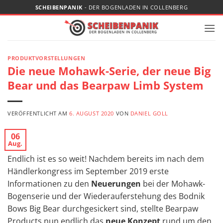
Zum
SCHEIBENPANIK
- DER BOGENLADEN IN COLLENBERG
Inhalt
springen
PRODUKTVORSTELLUNGEN
Die neue Mohawk-Serie, der neue Big
Bear und das Bearpaw Limb System
VERÖFFENTLICHT AM
6. AUGUST 2020
VON
DANIEL GOLL
06
Aug.
Endlich ist es so weit! Nachdem bereits im nach dem
Händlerkongress im September 2019 erste
Informationen zu den
Neuerungen
bei der Mohawk-
Bogenserie und der Wiederauferstehung des Bodnik
Bows Big Bear durchgesickert sind, stellte Bearpaw
Products nun endlich das
neue Konzept
rund um den