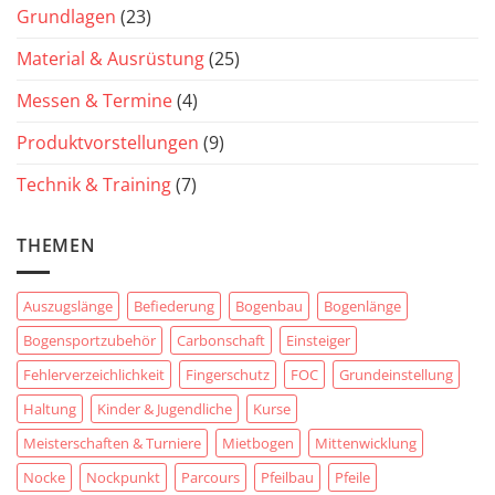
Grundlagen
(23)
Material & Ausrüstung
(25)
Messen & Termine
(4)
Produktvorstellungen
(9)
Technik & Training
(7)
THEMEN
Auszugslänge
Befiederung
Bogenbau
Bogenlänge
Bogensportzubehör
Carbonschaft
Einsteiger
Fehlerverzeichlichkeit
Fingerschutz
FOC
Grundeinstellung
Haltung
Kinder & Jugendliche
Kurse
Meisterschaften & Turniere
Mietbogen
Mittenwicklung
Nocke
Nockpunkt
Parcours
Pfeilbau
Pfeile