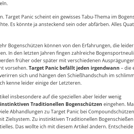
eln.
. Target Panic scheint ein gewisses Tabu-Thema im Bogen
te. Es könnte ja ansteckend sein oder abfärben. Alles Qua
ehr Bogenschützen können von den Erfahrungen, die leider
eren. In den letzten Jahren fingen zahlreiche Bogensportneul
 werden früher oder später mit verschiedenen Ausprägunge
cht vorsehen.
Target Panic befällt jeden irgendwann
– die 
 verirren sich und hängen den Schießhandschuh im schlim
ch kenne leider einige der Letzteren.
kel insbesondere auf die speziellen aber leider wenig
 instinktiven Traditionellen Bogenschützen
eingehen. M
n viele Abhandlungen zu Target Panic bei Compoundschützen
 Zielsystem. Zu instinktiven Traditionellen Bogenschieße
ielles. Das wollte ich mit diesem Artikel ändern. Entscheide