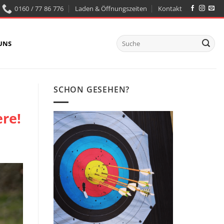
0160 / 77 86 776
Laden & Öffnungszeiten
Kontakt
Suchen
UNS
nach:
SCHON GESEHEN?
re!