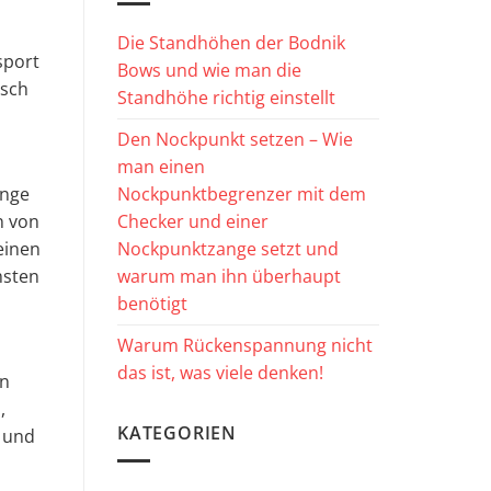
Die Standhöhen der Bodnik
sport
Bows und wie man die
tsch
Standhöhe richtig einstellt
Den Nockpunkt setzen – Wie
man einen
Nockpunktbegrenzer mit dem
inge
Checker und einer
n von
Nockpunktzange setzt und
einen
warum man ihn überhaupt
msten
benötigt
Warum Rückenspannung nicht
das ist, was viele denken!
an
,
KATEGORIEN
n und