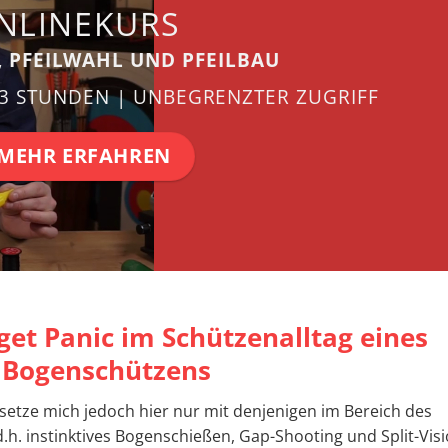
NLINEKURS
, PFEILWAHL UND PFEILBAU
 3 STUNDEN | UNBEGRENZTER ZUGRIFF
MEHR ERFAHREN
et Panic im Schützenalltag eines
n Bogenschützens
 setze mich jedoch hier nur mit denjenigen im Bereich des
h. instinktives Bogenschießen, Gap-Shooting und Split-Visi