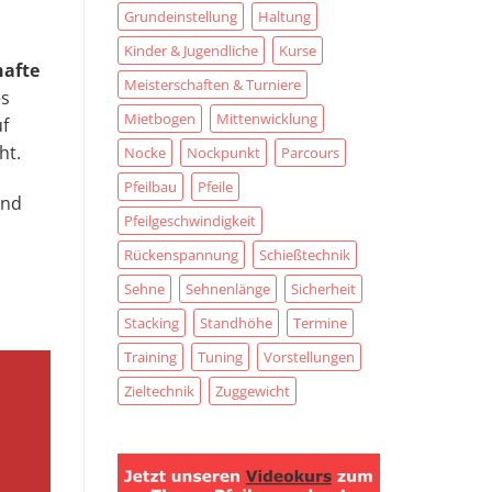
Grundeinstellung
Haltung
Kinder & Jugendliche
Kurse
afte
Meisterschaften & Turniere
es
Mietbogen
Mittenwicklung
uf
ht.
Nocke
Nockpunkt
Parcours
Pfeilbau
Pfeile
und
Pfeilgeschwindigkeit
Rückenspannung
Schießtechnik
Sehne
Sehnenlänge
Sicherheit
Stacking
Standhöhe
Termine
Training
Tuning
Vorstellungen
Zieltechnik
Zuggewicht