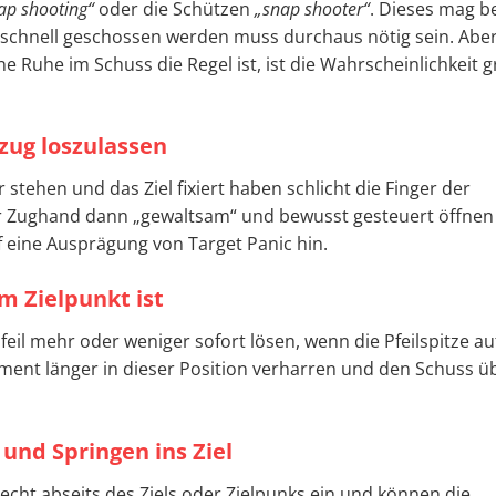
ap shooting“
oder die Schützen
„snap shooter“
. Dieses mag b
n schnell geschossen werden muss durchaus nötig sein. Abe
Ruhe im Schuss die Regel ist, ist die Wahrscheinlichkeit g
zug loszulassen
tehen und das Ziel fixiert haben schlicht die Finger der
er Zughand dann „gewaltsam“ und bewusst gesteuert öffnen
f eine Ausprägung von Target Panic hin.
m Zielpunkt ist
eil mehr oder weniger sofort lösen, wenn die Pfeilspitze a
oment länger in dieser Position verharren und den Schuss ü
und Springen ins Ziel
echt abseits des Ziels oder Zielpunks ein und können die