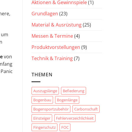
Aktionen & Gewinnspiele
(1)
Grundlagen
(23)
here,
Material & Ausrüstung
(25)
s um
Messen & Termine
(4)
an
Produktvorstellungen
(9)
e
von
Technik & Training
(7)
Anfang
 Panic
THEMEN
Auszugslänge
Befiederung
Bogenbau
Bogenlänge
Bogensportzubehör
Carbonschaft
Einsteiger
Fehlerverzeichlichkeit
Fingerschutz
FOC