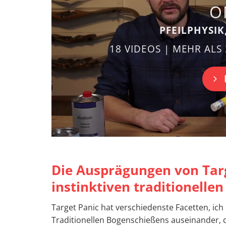
O
PFEILPHYSIK
18 VIDEOS | MEHR ALS
Die Ausprägungen von Targ
instinktiven traditionelle
Target Panic hat verschiedenste Facetten, ich
Traditionellen Bogenschießens auseinander, d.