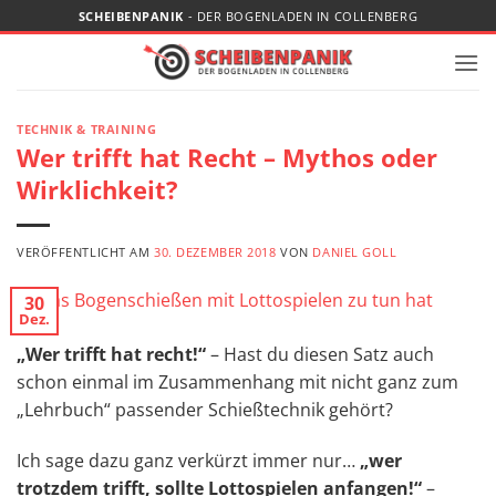
Zum
SCHEIBENPANIK
- DER BOGENLADEN IN COLLENBERG
Inhalt
springen
TECHNIK & TRAINING
Wer trifft hat Recht – Mythos oder
Wirklichkeit?
VERÖFFENTLICHT AM
30. DEZEMBER 2018
VON
DANIEL GOLL
30
Dez.
„Wer trifft hat recht!“
– Hast du diesen Satz auch
schon einmal im Zusammenhang mit nicht ganz zum
„Lehrbuch“ passender Schießtechnik gehört?
Ich sage dazu ganz verkürzt immer nur…
„wer
trotzdem trifft, sollte Lottospielen anfangen!“
–